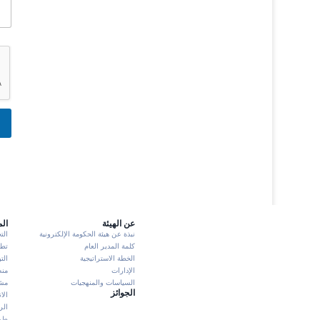
عن الهيئة
ال
نبذة عن هيئة الحكومة الإلكترونية
الت
كلمة المدير العام
تطبيق K
الخطة الاستراتيجية
الت
الإدارات
منص
السياسات والمنهجيات
مشا
الجوائز
الا
الر
طرش