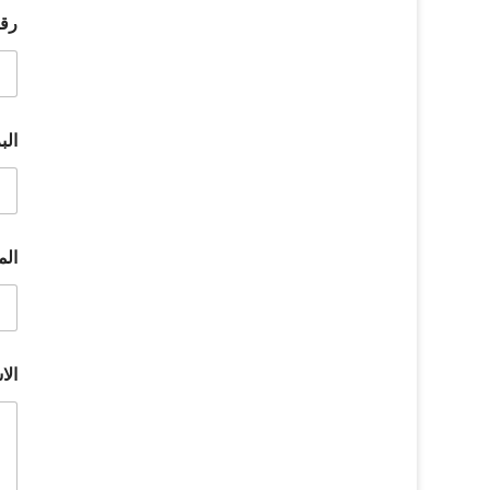
رقم
الب
ال
الا