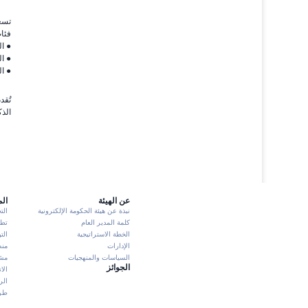
تسعى
فئات
● الخدمات 
● الخدمات الرق
● الخدمات
الذك
عن الهيئة
ال
نبذة عن هيئة الحكومة الإلكترونية
الت
كلمة المدير العام
تطبيق K
الخطة الاستراتيجية
الت
الإدارات
منص
السياسات والمنهجيات
مشا
الجوائز
الا
الر
طرش