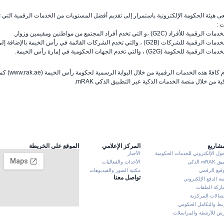
 هيئة الحكومة الإلكترونية باستمرار إلى تقديم أفضل المستويات من الخدمات الرقمية التي ت
 :
الرقمية للأفراد (G2C) ،و التي تخدم أفراد المجتمع من مواطنين ومقيمين وزوار.
مية للشركات (G2B) ، والتي تخدم الشركات القائمة في رأس الخيمة بالإضافة إلى المستثمرين ورجال الأعمال في رأس الخيمة.
 الرقمية للحكومة (G2G) ، والتي تخدم الجهات الحكومية في إمارة رأس الخيمة.
تُقدم كاف
ية من خلال منصة الخدمات الذكية عبر التطبيق الذكي mRAK.
مشاريع
المركز الإعلامي
الموقع على الخريطة
حول الإلكتروني للخدمات الحكومية
الأخبار
mRA الذكي
الأحداث والفعاليات
وقيع الرقمي
مكتبة الصور والفيديوهات
تواصل معنا
ة الدفع الإلكتروني
ركة الملفات
تصالات المركزية
بط والتكامل الحكومي
 للأرشفة والمراسلات