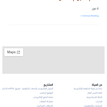
6 صور
Continue Reading
عن الهيئة
المشاريع
نبذة عن هيئة الحكومة الإلكترونية
التحول الإلكتروني للخدمات الحكومية
تطبيق mRAK الذكي
كلمة المدير العام
التوقيع الرقمي
الخطة الاستراتيجية
منصة الدفع الإلكتروني
الإدارات
مشاركة الملفات
السياسات والمنهجيات
الاتصالات المركزية