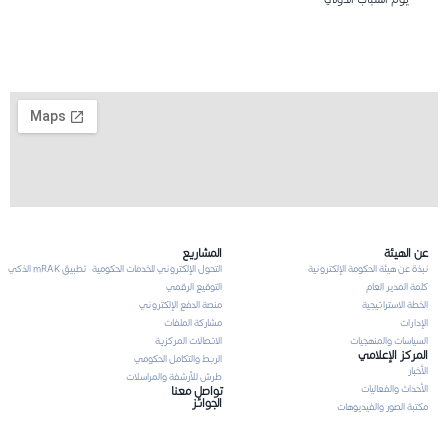
عن الهيئة
المشاريع
نبذة عن هيئة الحكومة الإلكترونية
التحول الإلكتروني للخدمات الحكومية
تطبيق mRAK الذكي
كلمة المدير العام
التوقيع الرقمي
الخطة الاستراتيجية
منصة الدفع الإلكتروني
الإدارات
مشاركة الملفات
السياسات والمنهجيات
الاتصالات المركزية
المركز الإعلامي
الربط والتكامل الحكومي
الأخبار
طرش للأرشفة والمراسلات
الأحداث والفعاليات
تواصل معنا
الجوائز
مكتبة الصور والفيديوهات