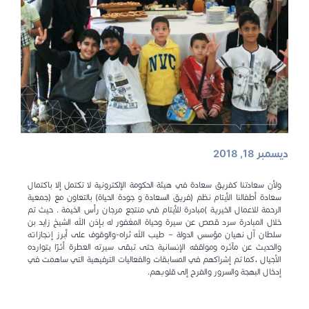
ديسمبر 18, 2018
ولأن سعادتنا كفريق سعادة في هيئة الحكومة الإلكترونية لا تكتمل إلا باكتمال
سعادة أطفالنا الأيتام نظم (فريق السعادة و جودة الحياة) بالتعاون مع (جمعية
الرحمة للاعمال الخيرية )مبادرة للأيتام في منتجع مرجان رأس الخيمة . حيث تم
خلال المبادرة سرد قصص عن سيرة وحياة المغفور له بإذن الله الشيخ زايد بن
سلطان آل نهيان مؤسس الدولة – طيب الله ثراه-والوقوف على أبرز إنجازاته
والحديث عن مآثره ومواقفه الإنسانية حتى تبقى سيرته العطرة أثرًا يتوارده
الأجيال ،كما تم إشراكهم في المسابقات والفعاليات الترفيهية التي ساهمت في
إدخال البهجة والسرور والفرح إلى قلوبهم.