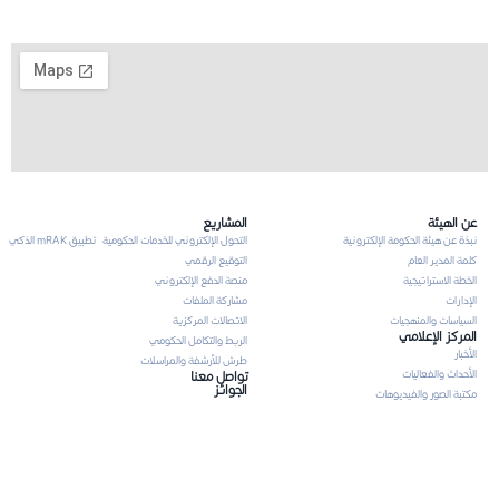
عن الهيئة
المشاريع
نبذة عن هيئة الحكومة الإلكترونية
التحول الإلكتروني للخدمات الحكومية
تطبيق mRAK الذكي
كلمة المدير العام
التوقيع الرقمي
الخطة الاستراتيجية
منصة الدفع الإلكتروني
الإدارات
مشاركة الملفات
السياسات والمنهجيات
الاتصالات المركزية
المركز الإعلامي
الربط والتكامل الحكومي
الأخبار
طرش للأرشفة والمراسلات
الأحداث والفعاليات
تواصل معنا
الجوائز
مكتبة الصور والفيديوهات