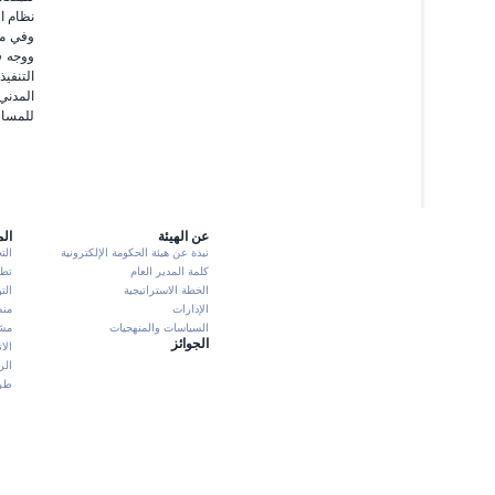
نظام ا
وفي مج
ووجه ف
التنفيذ
المدني
للمساف
عن الهيئة
ال
نبذة عن هيئة الحكومة الإلكترونية
الت
كلمة المدير العام
تطبيق K
الخطة الاستراتيجية
الت
الإدارات
منص
السياسات والمنهجيات
مشا
الجوائز
الا
الر
طرش