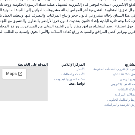
لدفع الإلكتروني «سداد» لتوفير قناة إلكترونية لتسهيل عملية سداد الرسوم الحكومية ووجه بان
ال تعزيز المنظومة التشريعية أقر المجلس إحالة مشروعات القوانين إلى اللجنة القانونية ا
ي هذا السياق بإحالة مشروعي قانون حجز وإيداع المركبات والتصرف فيها وتنظيم العمل با
ي، كما وجه دائرة البلدية بإعداد قانون بتحديث قانون فرز الأراضي بالتعاون والتنسيق مع اللج
 حول استيفاء رسم استخدام مرافق مطار رأس الخيمة الدولي من المسافرين. ووافق المج
رين وتوفير أفضل المرافق والتقنيات ورفع كفاءة السلامة والأمن الجوي واستيعاب الطلب ال
مشاريع
المركز الإعلامي
الموقع على الخريطة
حول الإلكتروني للخدمات الحكومية
الأخبار
mRA الذكي
الأحداث والفعاليات
وقيع الرقمي
مكتبة الصور والفيديوهات
تواصل معنا
ة الدفع الإلكتروني
ركة الملفات
تصالات المركزية
بط والتكامل الحكومي
 للأرشفة والمراسلات