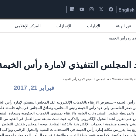
English
عن الهيئة
الإدارات
الإنجازات
المركز الإعلامي
امارة رأس الخيمة
المجلس التنفيذي لامارة رأس الخيمة
فبراير 21, 2017
ن صقر القاسمي ولي عهد رأس الخيمة رئيس المجلس، وصادق المجلس في بداية جلسته عل
 والمرتبطة بتطوير المشروعات العامة والارتقاء بمستوى الخدمات الحكومية وسعادة المتعام
 على تقرير لجنة التحول الإلكتروني والذكي، حيث تمت متابعة سير العمل في العديد من الم
روني وتوسيع منظومة الخدمات الإلكترونية والذكية المتاحة. ووجه المجلس بتكثيف التعاون
يع بما يعزز من مكانة إمارة رأس الخيمة في الاستخدامات التقنية والتحول الرقمي ويواكب 
ملين مع الحكومة. كما وجه بتنفيذ خطة التدريب والتوعية في مجال أمن المعلومات لجميع الم