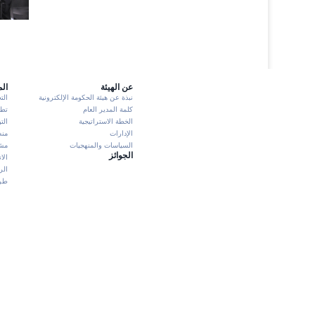
عن الهيئة
ال
نبذة عن هيئة الحكومة الإلكترونية
الت
كلمة المدير العام
تطبيق K
الخطة الاستراتيجية
الت
الإدارات
منص
السياسات والمنهجيات
مشا
الجوائز
الا
الر
طرش