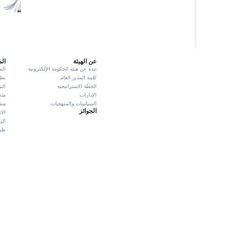
عن الهيئة
ال
نبذة عن هيئة الحكومة الإلكترونية
الت
كلمة المدير العام
تطبيق K
الخطة الاستراتيجية
الت
الإدارات
منص
السياسات والمنهجيات
مشا
الجوائز
الا
الر
طرش