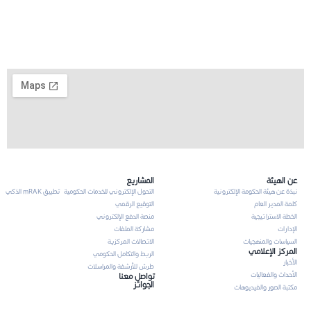
عن الهيئة
المشاريع
نبذة عن هيئة الحكومة الإلكترونية
التحول الإلكتروني للخدمات الحكومية
تطبيق mRAK الذكي
كلمة المدير العام
التوقيع الرقمي
الخطة الاستراتيجية
منصة الدفع الإلكتروني
الإدارات
مشاركة الملفات
السياسات والمنهجيات
الاتصالات المركزية
المركز الإعلامي
الربط والتكامل الحكومي
الأخبار
طرش للأرشفة والمراسلات
الأحداث والفعاليات
تواصل معنا
الجوائز
مكتبة الصور والفيديوهات