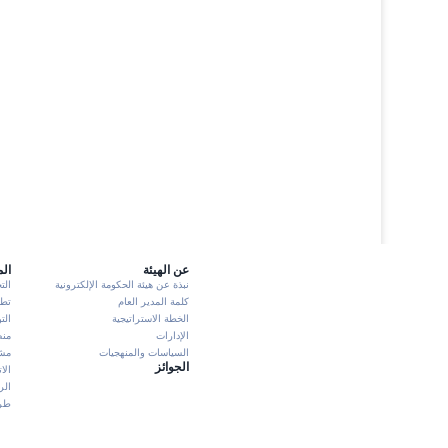
عن الهيئة
ال
نبذة عن هيئة الحكومة الإلكترونية
الت
كلمة المدير العام
تطبيق K
الخطة الاستراتيجية
الت
الإدارات
منص
السياسات والمنهجيات
مشا
الجوائز
الا
الر
طرش