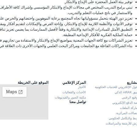
توفير بيئة العمل المحفزة على الإبداع والابتكار.
تبني برامج التدريب المختص في مجالات الإبداع والابتكار المؤسسي وإشراك كافة الأطراف ا
والاستثمار في ناتج عمليات التعلم والتدريب.
تعزيز دور الهيئة بتحمل مسؤولياتها تجاه المجتمع برعاية الموهوبين واحتضانهم والحرص على تو
توفير الأدوات والأنظمة اللازمة للإبداع والابتكار، وإتاحة الفرص والإمكانات لتقديم أفكار ومق
التطبيق الأمثل للمبادرات الإبداعية والابتكارية وفقاً لأفضل الممارسات بما يضمن تعزيز تناف
حماية الملكية الفكرية للأفكار الإبداعية المطبقة.
تعزيز الشراكات مع كافة الجهات المعنية بمواضيع الإبداع والابتكار والاستفادة من تجاربهم 
بناء الشراكات الفاعلة مع الجامعات ومراكز البحث العلمي والجهات الأخرى ذات العلاقة ف
مشاريع
المركز الإعلامي
الموقع على الخريطة
حول الإلكتروني للخدمات الحكومية
الأخبار
mRA الذكي
الأحداث والفعاليات
وقيع الرقمي
مكتبة الصور والفيديوهات
تواصل معنا
ة الدفع الإلكتروني
ركة الملفات
تصالات المركزية
بط والتكامل الحكومي
 للأرشفة والمراسلات