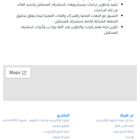
تنفيذ وتطوير دراسات وسيناريوهات لاستشراف المستقبل وتحديد العائد
من تلك الدراسات.
التنسيق مع الجهات المحلية والشركاء والفئات المعنية فيما يتعلق بتحقيق
المنفعة المتبادلة الخاصة باستشراف المستقبل.
تكوين لجنة تهتم بالبحث والتطوير في كافة جوانب وأدوات استشراف
المستقبل.
عن الهيئة
المشاريع
نبذة عن هيئة الحكومة الإلكترونية
التحول الإلكتروني للخدمات الحكومية
تطبيق mRAK الذكي
كلمة المدير العام
التوقيع الرقمي
الخطة الاستراتيجية
منصة الدفع الإلكتروني
الإدارات
مشاركة الملفات