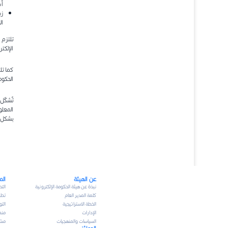
أن
زي
ال
تلتزم 
الإلكت
الحكوم
بشكل 
عن الهيئة
الم
نبذة عن هيئة الحكومة الإلكترونية
الت
كلمة المدير العام
تطبيق K
الخطة الاستراتيجية
الت
الإدارات
منص
السياسات والمنهجيات
مشا