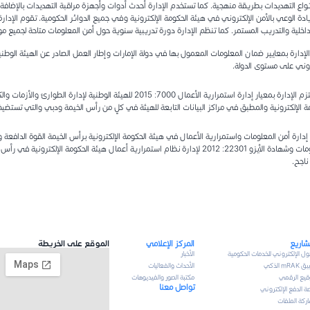
واع التهديدات بطريقة منهجية. كما تستخدم الإدارة أحدث أدوات وأجهزة مراقبة التهديدات بالإضافة إل
ادة الوعي بالأمن الإلكتروني في هيئة الحكومة الإلكترونية وفي جميع الدوائر الحكومية. تقوم الإد
داخلية والتدريب المستمر. كما تنظم الإدارة دورة تدريبية سنوية حول أمن المعلومات متاحة لجميع 
الإدارة بمعايير ضمان المعلومات المعمول بها في دولة الإمارات وإطار العمل الصادر عن الهيئة الوطنية
روني على مستوى الدولة.
كما تلتزم الإدارة بمعيار إدارة استمرارية الأعمال 7000: 2015 للهي
ة الإلكترونية والمطبق في مراكز البيانات التابعة للهيئة في كلٍ من رأس الخيمة ودبي والتي تستضي
المعلومات وشهادة الأيزو 22301: 2012 لإدارة نظام استمرارية أعمال هيئة الحكومة الإ
ناجح.
شاريع
المركز الإعلامي
الموقع على الخريطة
حول الإلكتروني للخدمات الحكومية
الأخبار
mRA الذكي
الأحداث والفعاليات
وقيع الرقمي
مكتبة الصور والفيديوهات
تواصل معنا
ة الدفع الإلكتروني
ركة الملفات