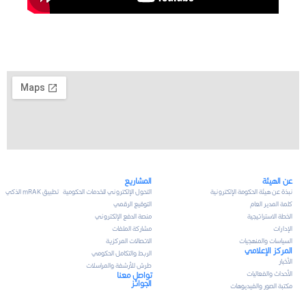
عن الهيئة
المشاريع
نبذة عن هيئة الحكومة الإلكترونية
التحول الإلكتروني للخدمات الحكومية
تطبيق mRAK الذكي
كلمة المدير العام
التوقيع الرقمي
الخطة الاستراتيجية
منصة الدفع الإلكتروني
الإدارات
مشاركة الملفات
السياسات والمنهجيات
الاتصالات المركزية
المركز الإعلامي
الربط والتكامل الحكومي
الأخبار
طرش للأرشفة والمراسلات
الأحداث والفعاليات
تواصل معنا
الجوائز
مكتبة الصور والفيديوهات