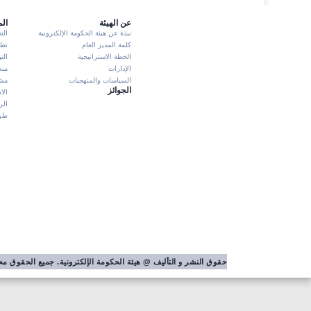
عن الهيئة
ال
نبذة عن هيئة الحكومة الإلكترونية
الت
كلمة المدير العام
تطبيق K
الخطة الاستراتيجية
الت
الإدارات
منص
السياسات والمنهجيات
مشا
الجوائز
الا
الر
طرش
حقوق النشر و التأليف @ هيئة الحكومة الإلكترونية. جميع الحقوق 