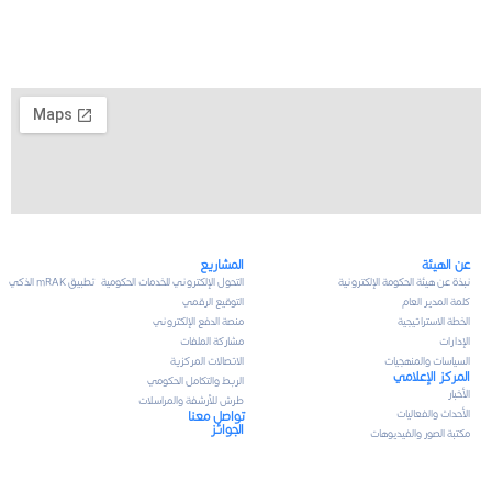
عن الهيئة
المشاريع
نبذة عن هيئة الحكومة الإلكترونية
التحول الإلكتروني للخدمات الحكومية
تطبيق mRAK الذكي
كلمة المدير العام
التوقيع الرقمي
الخطة الاستراتيجية
منصة الدفع الإلكتروني
الإدارات
مشاركة الملفات
السياسات والمنهجيات
الاتصالات المركزية
المركز الإعلامي
الربط والتكامل الحكومي
الأخبار
طرش للأرشفة والمراسلات
الأحداث والفعاليات
تواصل معنا
الجوائز
مكتبة الصور والفيديوهات