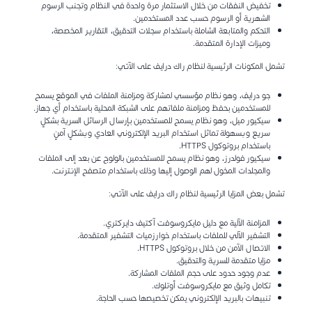
تخفيض النفقات من خلال الاستثمار مرة واحدة في النظام وتجنب الرسوم
الشهرية أو الرسوم حسب عدد المستخدمين.
التحكم والمتابعة الشاملة باستخدام سجلات التدقيق، التقارير المخصصة،
وميزات الإدارة المتقدمة.
تشمل المكونات الرئيسية لنظام راك درايف على الآتي:
جو درايف، وهو نظام مؤسسي لمشاركة ومزامنة الملفات في الموقع يسمح
للمستخدمين بحفظ ومزامنة ملفاتهم على الشبكة المحلية باستخدام أي جهاز.
سيكيور ميل، وهو نظام يسمح للمستخدمين بإرسال الرسائل السرية بشكلٍ
سريع وبسهولة تماثل استخدام البريد الإلكتروني العادي وبشكلٍ آمنٍ
باستخدام بروتوكول HTTPS.
سيكيور فولدرز، وهو نظام يسمح للمستخدمين بالولوج عن بعد إلى الملفات
والمجلدات المخول لهم الوصول إليها وذلك باستخدام متصفح الإنترنت.
تشمل بعض المزايا الرئيسية لنظام راك درايف على الآتي:
المزامنة الآلية مع دليل مايكروسوفت آكتيف دايركتري.
التشفير الآلي للملفات باستخدام خوارزميات التشفير المتقدمة.
الاتصال الآمن من خلال بروتوكول HTTPS.
مزايا متقدمة للسرية والتدقيق.
عدم وجود حدود على حجم الملفات المشاركة.
تكامل وثيق مع مايكروسوفت أوتلوك.
تنبيهات بالبريد الإلكتروني يمكن تخصيصها حسب الحاجة.