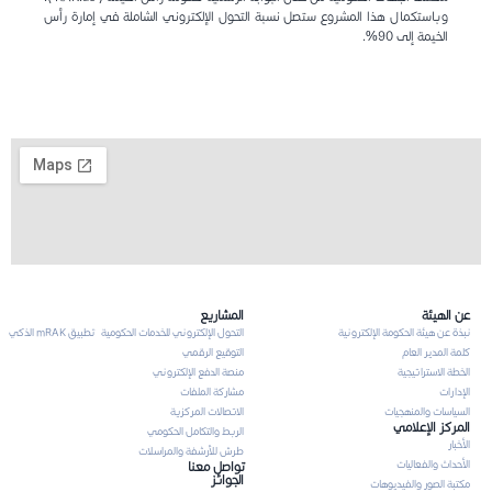
وباستكمال هذا المشروع ستصل نسبة التحول الإلكتروني الشاملة في إمارة رأس
الخيمة إلى 90%.
عن الهيئة
المشاريع
نبذة عن هيئة الحكومة الإلكترونية
التحول الإلكتروني للخدمات الحكومية
تطبيق mRAK الذكي
كلمة المدير العام
التوقيع الرقمي
الخطة الاستراتيجية
منصة الدفع الإلكتروني
الإدارات
مشاركة الملفات
السياسات والمنهجيات
الاتصالات المركزية
المركز الإعلامي
الربط والتكامل الحكومي
الأخبار
طرش للأرشفة والمراسلات
الأحداث والفعاليات
تواصل معنا
الجوائز
مكتبة الصور والفيديوهات