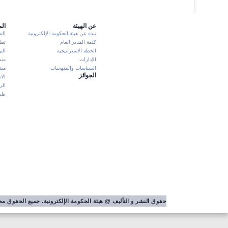
عن الهيئة
ال
نبذة عن هيئة الحكومة الإلكترونية
الت
كلمة المدير العام
تطبيق K
الخطة الاستراتيجية
الت
الإدارات
منص
السياسات والمنهجيات
مشا
الجوائز
الا
الر
طرش
حقوق النشر و التأليف @ هيئة الحكومة الإلكترونية. جميع الحقوق 