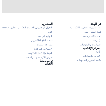
عن الهيئة
المشاريع
نبذة عن هيئة الحكومة الإلكترونية
التحول الإلكتروني للخدمات الحكومية
تطبيق mRAK
كلمة المدير العام
الذكي
الخطة الاستراتيجية
التوقيع الرقمي
الإدارات
منصة الدفع الإلكتروني
السياسات والمنهجيات
مشاركة الملفات
المركز الإعلامي
الاتصالات المركزية
الأخبار
الربط والتكامل الحكومي
الأحداث والفعاليات
طرش للأرشفة والمراسلات
مكتبة الصور والفيديوهات
تواصل معنا
الجوائز