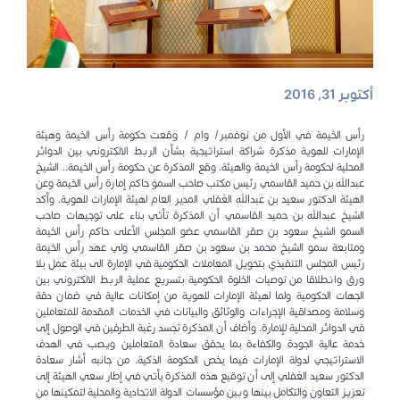
أكتوبر 31, 2016
رأس الخيمة في الأول من نوفمبر/ وام / وقعت حكومة رأس الخيمة وهيئة
الإمارات للهوية مذكرة شراكة استراتيجية بشأن الربط الالكتروني بين الدوائر
المحلية لحكومة رأس الخيمة والهيئة. وقع المذكرة عن حكومة رأس الخيمة.. الشيخ
عبدالله بن حميد القاسمي رئيس مكتب صاحب السمو حاكم إمارة رأس الخيمة وعن
الهيئة الدكتور سعيد بن عبدالله الغفلي المدير العام لهيئة الإمارات للهوية. وأكد
الشيخ عبدالله بن حميد القاسمي أن المذكرة تأتي بناء على توجيهات صاحب
السمو الشيخ سعود بن صقر القاسمي عضو المجلس الأعلى حاكم رأس الخيمة
ومتابعة سمو الشيخ محمد بن سعود بن صقر القاسمي ولي عهد رأس الخيمة
رئيس المجلس التنفيذي بتحويل المعاملات الحكومية في الإمارة الى بيئة عمل بلا
ورق وانطلاقا من توصيات الخلوة الحكومية بتسريع عملية الربط الالكتروني بين
الجهات الحكومية ولما لهيئة الإمارات للهوية من إمكانات عالية في ضمان دقة
وسلامة ومصداقية الإجراءات والوثائق والبيانات في الخدمات المقدمة للمتعاملين
في الدوائر المحلية للإمارة. وأضاف أن المذكرة تجسد رغبة الطرفين في الوصول إلى
خدمة عالية الجودة والكفاءة بما يحقق سعادة المتعاملين ويصب في الهدف
الاستراتيجي لدولة الإمارات فيما يخص الحكومة الذكية. من جانبه أشار سعادة
الدكتور سعيد الغفلي إلى أن توقيع هذه المذكرة يأتي في إطار سعي الهيئة إلى
تعزيز التعاون والتكامل بينها وبين مؤسسات الدولة الاتحادية والمحلية لتمكينها من