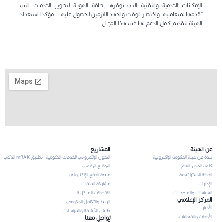
الإمكانات الخدمية والتقنية التي توفرها بطاقة الهوية لتطوير الخدمات التي
تقدمها لمتعامليها واختصار الوقت والجهد اللازمين للحصول عليها .. مؤكدا استعداد
الهيئة لتقديم كامل الدعم لها في هذا المجال.
عن الهيئة
المشاريع
نبذة عن هيئة الحكومة الإلكترونية
التحول الإلكتروني للخدمات الحكومية
تطبيق mRAK الذكي
كلمة المدير العام
التوقيع الرقمي
الخطة الاستراتيجية
منصة الدفع الإلكتروني
الإدارات
مشاركة الملفات
السياسات والمنهجيات
الاتصالات المركزية
المركز الإعلامي
الربط والتكامل الحكومي
الأخبار
طرش للأرشفة والمراسلات
الأحداث والفعاليات
تواصل معنا