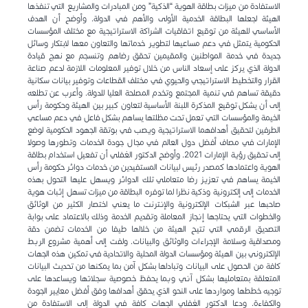
الاستفادة من ميزات بطاقة الهوية “الذكية” ومن المبادرات والمشاريع التي تنفذها
الهيئة لجعلها البطاقة الخدمية الأولى والأهم في الدولة. وأوضح أن الهدف
الأساسي للهيئة من توقيع اتفاقيات الشراكة الاستراتيجية مع مختلف المؤسسات
الحكومية يتمثل في دعم مساعيها لتطوير خدماتها والتعاون معها لابتكار وسائل
جديدة في خدمة المواطنين والمقيمين تحقق رضاهم وتنسجم مع نهج قيادة
الدولة الذي يركز على إسعاد الناس من خلال توفير المعلومات اللازمة لدعم صناعة
القرار والتخطيط الاستراتيجي والحيوي في مختلف القطاعات وتوفير بيانات سكانية
دقيقة تساهم في تنمية المجتمع وتخدم المصلحة العليا للدولة. وأعرب عن تطلعه
إلى أن يشكل توقيع المذكرة اللبنة الأساسية لتعاون كبير بين الهيئة وحكومة رأس
الخيمة والمؤسسات التي تعمل تحت مظلتها يساهم بشكل فاعل في دعم مساعي
الطرفين لتحقيق أهدافهما الاستراتيجية ويصب في بوتقة الجهود الحكومية لوضع
الإمارات في مصاف أفضل دول العالم في مجال جودة الخدمات وتطورها وصولا
إلى تحقيق رؤية الإمارات 2021. وأوضح الدكتور الغفلي أن تفعيل استخدام بطاقة
الهوية واعتمادها كمصدر رئيس لبيانات المستفيدين من خدمات دوائر حكومة رأس
الخيمة يساهم في تعزيز رضا متعاملي تلك الدوائر ويسهل عليها التحول بهذه
الخدمات إلى إلكترونية وذكية نظرا لما توفره البطاقة من ميزات تسهل إثبات هوية
صاحبها عبر الشبكات الإلكترونية والإنترنت ما يعني اختصار الكثير من الوثائق
والخطوات التي يحتاجها إنجاز المعاملة وتقديم الخدمة وذلك بالاعتماد على بوابة
التصديق الرقمي التي تتيح الهيئة من خلالها طيفا من الخدمات تضمن دقة
ومصداقية وسلامة الإجراءات والوثائق والبيانات. ولفت إلى أهمية مشروع الربط
الإلكتروني بين الهيئة ومؤسسات الدولة المحلية والاتحادية في تمكين هذه الجهات
كافة من الحصول على البيانات وتبادلها بشكل آمن بما يمكنها من تحديث البيانات
المتعلقة بمتعامليها بشكل آني وبما يحفظ خصوصية سجلاتها ويساعدها على
توجيه خططها ومواردها على النحو الذي يحقق أهدافها وفق أفضل معايير الجودة
والكفاءة. ودعا الدكتور الغفلي الجهات كافة في الدولة إلى الاستفادة من