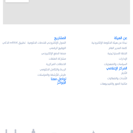
عن الهيئة
المشاريع
نبذة عن هيئة الحكومة الإلكترونية
التحول الإلكتروني للخدمات الحكومية
تطبيق mRAK الذكي
كلمة المدير العام
التوقيع الرقمي
الخطة الاستراتيجية
منصة الدفع الإلكتروني
الإدارات
مشاركة الملفات
السياسات والمنهجيات
الاتصالات المركزية
المركز الإعلامي
الربط والتكامل الحكومي
الأخبار
طرش للأرشفة والمراسلات
الأحداث والفعاليات
تواصل معنا
الجوائز
مكتبة الصور والفيديوهات