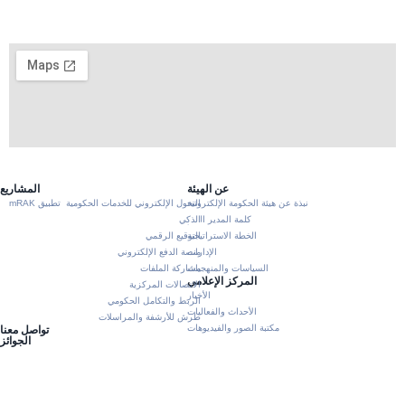
عن الهيئة
المشاريع
نبذة عن هيئة الحكومة الإلكترونية
التحول الإلكتروني للخدمات الحكومية
تطبيق mRAK
كلمة المدير العام
الذكي
الخطة الاستراتيجية
التوقيع الرقمي
الإدارات
منصة الدفع الإلكتروني
السياسات والمنهجيات
مشاركة الملفات
المركز الإعلامي
الاتصالات المركزية
الأخبار
الربط والتكامل الحكومي
الأحداث والفعاليات
طرش للأرشفة والمراسلات
مكتبة الصور والفيديوهات
تواصل معنا
الجوائز