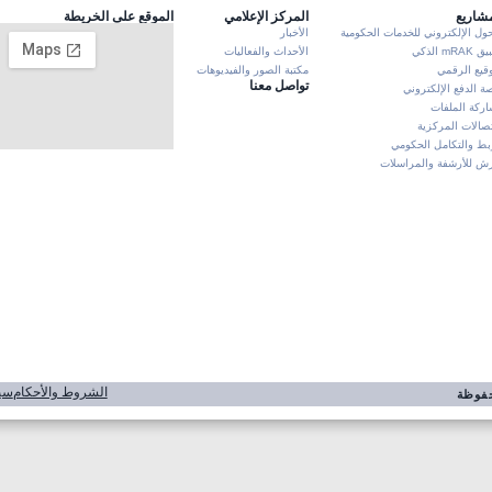
مشاريع
المركز الإعلامي
الموقع على الخريطة
حول الإلكتروني للخدمات الحكومية
الأخبار
mRA الذكي
الأحداث والفعاليات
وقيع الرقمي
مكتبة الصور والفيديوهات
تواصل معنا
ة الدفع الإلكتروني
ركة الملفات
تصالات المركزية
بط والتكامل الحكومي
 للأرشفة والمراسلات
الشروط والأحكام
سي
محفوظة