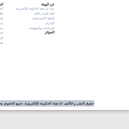
عن الهيئة
ال
نبذة عن هيئة الحكومة الإلكترونية
الت
كلمة المدير العام
تطبيق K
الخطة الاستراتيجية
الت
الإدارات
منص
السياسات والمنهجيات
مشا
الجوائز
الا
الر
طرش
حقوق النشر و التأليف @ هيئة الحكومة الإلكترونية. جميع الحقوق 