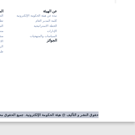
عن الهيئة
ال
نبذة عن هيئة الحكومة الإلكترونية
الت
كلمة المدير العام
تطبيق K
الخطة الاستراتيجية
الت
الإدارات
منص
السياسات والمنهجيات
مشا
الجوائز
الا
الر
طرش
حقوق النشر و التأليف @ هيئة الحكومة الإلكترونية. جميع الحقوق 