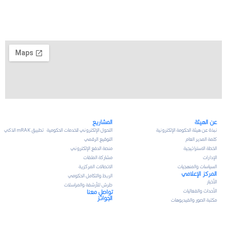
عن الهيئة
المشاريع
نبذة عن هيئة الحكومة الإلكترونية
التحول الإلكتروني للخدمات الحكومية
تطبيق mRAK الذكي
كلمة المدير العام
التوقيع الرقمي
الخطة الاستراتيجية
منصة الدفع الإلكتروني
الإدارات
مشاركة الملفات
السياسات والمنهجيات
الاتصالات المركزية
المركز الإعلامي
الربط والتكامل الحكومي
الأخبار
طرش للأرشفة والمراسلات
الأحداث والفعاليات
تواصل معنا
الجوائز
مكتبة الصور والفيديوهات